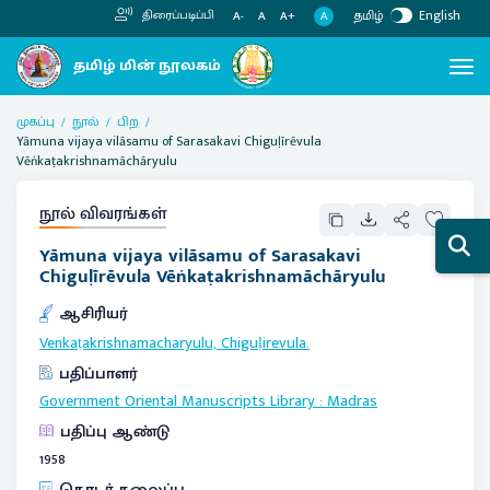
தமிழ்
English
திரைப்படிப்பி
A
A-
A
A+
முகப்பு
நூல்
பிற
Yāmuna vijaya vilāsamu of Sarasakavi Chiguḷīrēvula
Vēṅkaṭakrishnamāchāryulu
நூல் விவரங்கள்
Yāmuna vijaya vilāsamu of Sarasakavi
Chiguḷīrēvula Vēṅkaṭakrishnamāchāryulu
ஆசிரியர்
Venkaṭakrishnamacharyulu, Chiguḷirevula.
பதிப்பாளர்
Government Oriental Manuscripts Library
:
Madras
பதிப்பு ஆண்டு
1958
தொடர் தலைப்பு