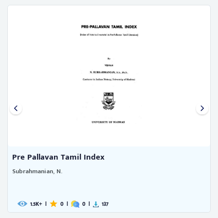
Pre Pallavan Tamil Index
Subrahmanian, N.
1.5
|
0
|
0
|
137
K+