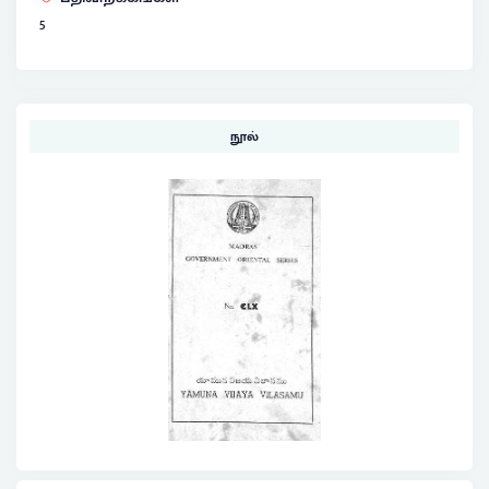
5
நூல்