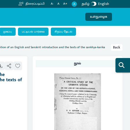
தமிழ்
English
திரைப்படிப்பி
A-
A
A+
A
உள்நுழைக
பட்டியல் பார்வை
முகப்பு
சிறப்பு தேடல்
tion of an English and Sanskrit introduction and the texts of the sankhya-karika
Back
நூல்
the
he texts of