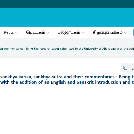
சுவடி
பெட்டகம்
பல்லூடகம்
சிறப்புப் பக்கம்
heir commentaries : Being the research paper submitted to the University of Allahabad with the addi
e sankhya-karika, sankhya-sutra and their commentaries : Being 
with the addition of an English and Sanskrit introduction and t