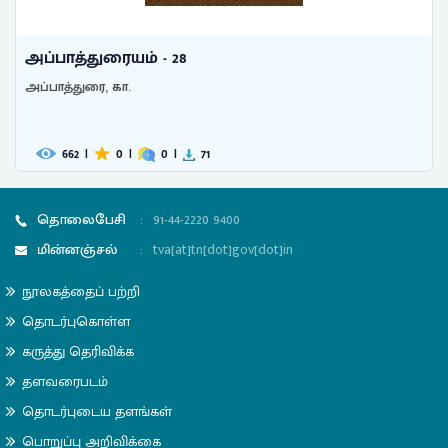
அப்பாத்துரையம் - 28
அப்பாத்துரை, கா.
662
|
0
|
0
|
71
தொலைபேசி
:
91-44-2220 9400
மின்னஞ்சல்
:
tva[at]tn[dot]gov[dot]in
நூலகத்தைப் பற்றி
தொடர்புகொள்ள
கருத்து தெரிவிக்க
தளவரைபடம்
தொடர்புடைய தளங்கள்
பொறுப்பு அறிவிக்கை