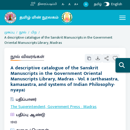
தமிழ்
English
திரைப்படிப்பி
A
A-
A
A+
முகப்பு
நூல்
பிற
A descriptive catalogue of the Sanskrit Manuscripts in the Government
Oriental Manuscripts Library, Madras
நூல் விவரங்கள்
A descriptive catalogue of the Sanskrit
Manuscripts in the Government Oriental
Manuscripts Library, Madras - Vol. 8 (arthasastra,
kamasastra, and systems of Indian Philosophy-
nyaya)
பதிப்பாளர்
The Superintendent, Government Press
:
Madras
பதிப்பு ஆண்டு
1910