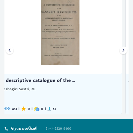
A descriptive catalogue of the ...
Seshagiri Sastri, M.
471
|
0
|
0
|
7
தொலைபேசி
:
91-44-2220 9400