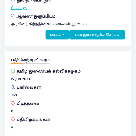
துறை / பொருள்
Catalogs
ஆவண இருப்பிடம்
அரசினர் கீழ்த்திசைச் சுவடிகள் நூலகம்
படிக்க
என் நூலகத்தில் சேர்க்க
பதிவேற்ற விவரம்
தமிழ் இணையக் கல்விக்கழகம்
15 Jun 2023
பார்வைகள்
369
பிடித்தவை
0
பதிவிறக்கங்கள்
4