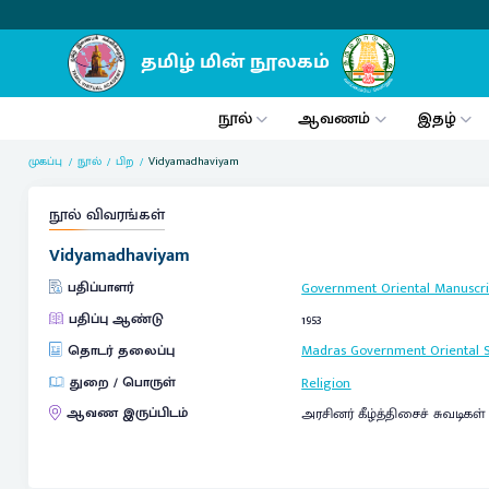
நூல்
ஆவணம்
இதழ்
முகப்பு
நூல்
பிற
Vidyamadhaviyam
நூல் விவரங்கள்
Vidyamadhaviyam
பதிப்பாளர்
Government Oriental Manuscrip
பதிப்பு ஆண்டு
1953
தொடர் தலைப்பு
Madras Government Oriental S
துறை / பொருள்
Religion
ஆவண இருப்பிடம்
அரசினர் கீழ்த்திசைச் சுவடிகள