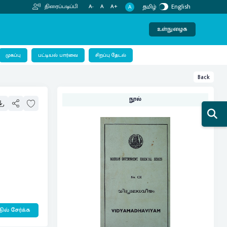
தமிழ்
English
திரைப்படிப்பி
A-
A
A+
A
உள்நுழைக
பட்டியல் பார்வை
முகப்பு
சிறப்பு தேடல்
Back
நூல்
ில் சேர்க்க