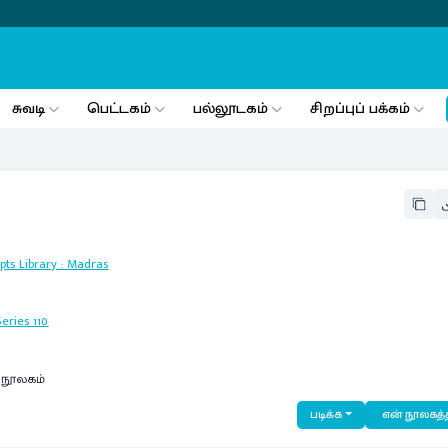
சுவடி
பெட்டகம்
பல்லூடகம்
சிறப்புப் பக்கம்
ts Library
:
Madras
eries
110
் நூலகம்
படிக்க
என் நூலகத்த