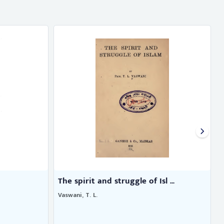
The spirit and struggle of Isl ...
Vaswani, T. L.
R