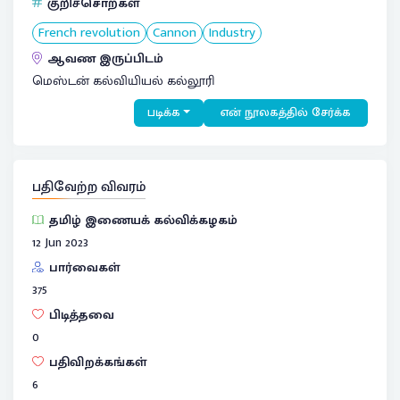
குறிச்சொற்கள்
French revolution
Cannon
Industry
ஆவண இருப்பிடம்
மெஸ்டன் கல்வியியல் கல்லூரி
படிக்க
என் நூலகத்தில் சேர்க்க
பதிவேற்ற விவரம்
தமிழ் இணையக் கல்விக்கழகம்
12 Jun 2023
பார்வைகள்
375
பிடித்தவை
0
பதிவிறக்கங்கள்
6