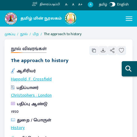
தமிழ்
English
திரைப்படிப்பி
A
A-
A
A+
முகப்பு
நூல்
பிற
The approach to history
நூல் விவரங்கள்
The approach to history
ஆசிரியர்
Happold, F. Crossfield
பதிப்பாளர்
Christophers
:
London
பதிப்பு ஆண்டு
1950
துறை / பொருள்
History