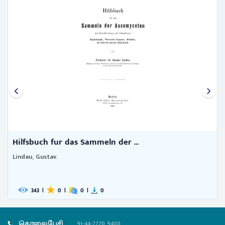
Hilfsbuch fur das Sammeln der ...
Lindau, Gustav.
343
|
0
|
0
|
0
தொலைபேசி
:
91-44-2220 9400