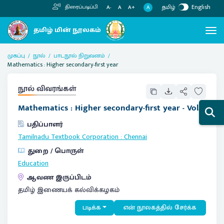
தமிழ்
English
திரைப்படிப்பி
A
A-
A
A+
முகப்பு
நூல்
பாடநூல் நிறுவனம்
Mathematics : Higher secondary-first year
நூல் விவரங்கள்
Mathematics : Higher secondary-first year - Vol. 2
பதிப்பாளர்
Tamilnadu Textbook Corporation
:
Chennai
துறை / பொருள்
Education
ஆவண இருப்பிடம்
தமிழ் இணையக் கல்விக்கழகம்
படிக்க
என் நூலகத்தில் சேர்க்க