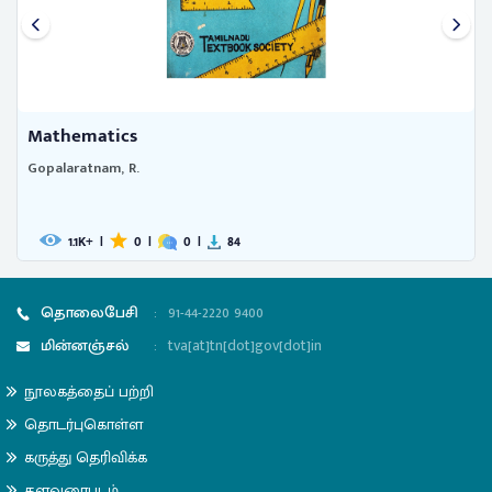
Mathematics
Gopalaratnam, R.
1.1
|
0
|
0
|
84
K+
தொலைபேசி
:
91-44-2220 9400
மின்னஞ்சல்
:
tva[at]tn[dot]gov[dot]in
நூலகத்தைப் பற்றி
தொடர்புகொள்ள
கருத்து தெரிவிக்க
தளவரைபடம்