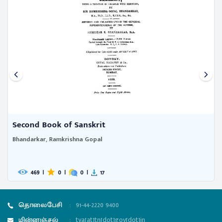
The Hindee moral preceptor
221
|
0
|
0
|
2
தொலைபேசி
:
91-44-2220 9400
மின்னஞ்சல்
:
tva[at]tn[dot]gov[dot]in