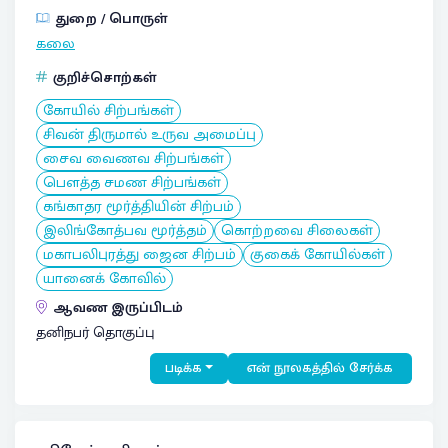
துறை / பொருள்
கலை
குறிச்சொற்கள்
கோயில் சிற்பங்கள்
சிவன் திருமால் உருவ அமைப்பு
சைவ வைணவ சிற்பங்கள்
பௌத்த சமண சிற்பங்கள்
கங்காதர மூர்த்தியின் சிற்பம்
இலிங்கோத்பவ மூர்த்தம்
கொற்றவை சிலைகள்
மகாபலிபுரத்து ஜைன சிற்பம்
குகைக் கோயில்கள்
யானைக் கோவில்
ஆவண இருப்பிடம்
தனிநபர் தொகுப்பு
படிக்க
என் நூலகத்தில் சேர்க்க