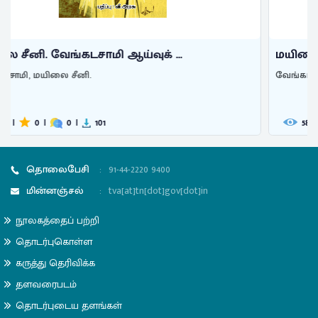
மயிலை சீனி. வேங்கடசாமி ஆய்வுக் ...
வேங்கடசாமி, மயிலை சீனி.
587
|
0
|
0
|
95
தொலைபேசி
:
91-44-2220 9400
மின்னஞ்சல்
:
tva[at]tn[dot]gov[dot]in
நூலகத்தைப் பற்றி
தொடர்புகொள்ள
கருத்து தெரிவிக்க
தளவரைபடம்
தொடர்புடைய தளங்கள்