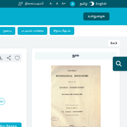
தமிழ்
English
திரைப்படிப்பி
A-
A
A+
A
உள்நுழைக
பட்டியல் பார்வை
முகப்பு
சிறப்பு தேடல்
Back
நூல்
in
ில் சேர்க்க