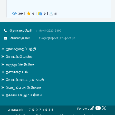
370
|
0
|
0
|
18
தொலைபேசி
:
91-44-2220 9400
மின்னஞ்சல்
:
tva[at]tn[dot]gov[dot]in
நூலகத்தைப் பற்றி
தொடர்புகொள்ள
கருத்து தெரிவிக்க
தளவரைபடம்
தொடர்புடைய தளங்கள்
பொறுப்பு அறிவிக்கை
தகவல் பெறும் உரிமை
Follow us!
1
7
5
0
7
1
5
3
5
பார்வைகள்