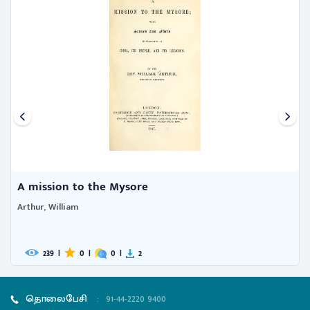
Madras, Mysore, and the South ...
293
|
0
|
0
|
9
தொலைபேசி
:
91-44-2220 9400