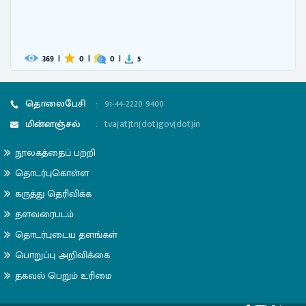
392
|
0
|
0
|
9
தொலைபேசி
:
91-44-2220 9400
மின்னஞ்சல்
:
tva[at]tn[dot]gov[dot]in
நூலகத்தைப் பற்றி
தொடர்புகொள்ள
கருத்து தெரிவிக்க
தளவரைபடம்
தொடர்புடைய தளங்கள்
பொறுப்பு அறிவிக்கை
தகவல் பெறும் உரிமை