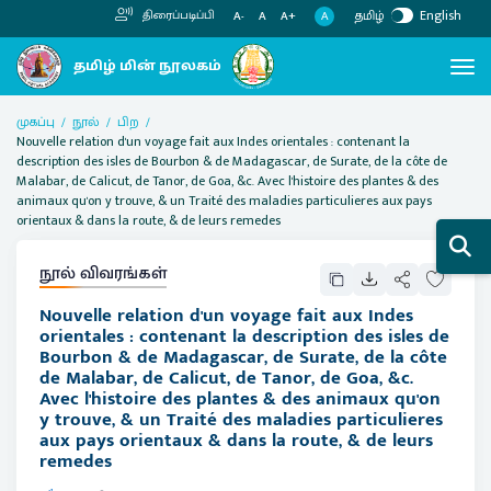
தமிழ்
English
திரைப்படிப்பி
A
A-
A
A+
முகப்பு
நூல்
பிற
Nouvelle relation d'un voyage fait aux Indes orientales : contenant la
description des isles de Bourbon & de Madagascar, de Surate, de la côte de
Malabar, de Calicut, de Tanor, de Goa, &c. Avec l'histoire des plantes & des
animaux qu'on y trouve, & un Traité des maladies particulieres aux pays
orientaux & dans la route, & de leurs remedes
நூல் விவரங்கள்
Nouvelle relation d'un voyage fait aux Indes
orientales : contenant la description des isles de
Bourbon & de Madagascar, de Surate, de la côte
de Malabar, de Calicut, de Tanor, de Goa, &c.
Avec l'histoire des plantes & des animaux qu'on
y trouve, & un Traité des maladies particulieres
aux pays orientaux & dans la route, & de leurs
remedes