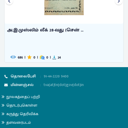
அ.இ.முஸ்லிம் லீக் 28-வது (சென் ...
686
|
0
|
0
|
24
தொலைபேசி
:
91-44-2220 9400
மின்னஞ்சல்
:
tva[at]tn[dot]gov[dot]in
நூலகத்தைப் பற்றி
தொடர்புகொள்ள
கருத்து தெரிவிக்க
தளவரைபடம்