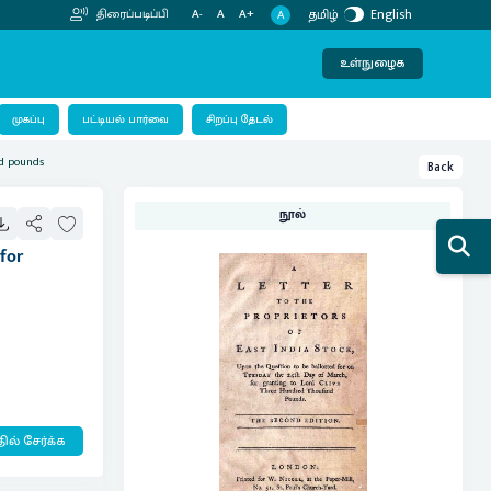
தமிழ்
English
திரைப்படிப்பி
A-
A
A+
A
உள்நுழைக
பட்டியல் பார்வை
முகப்பு
சிறப்பு தேடல்
nd pounds
Back
நூல்
for
ில் சேர்க்க