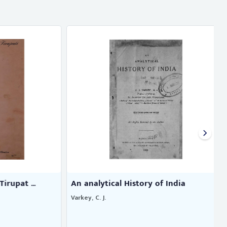
pat ...
An analytical History of India
Varkey, C. J.
R