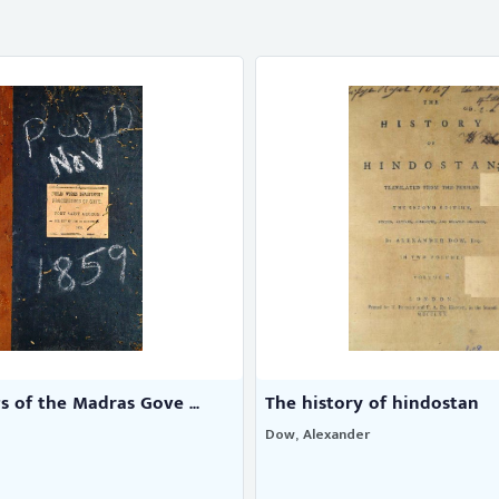
y of hindostan
காப்பலூர்
er
ஈஸ்வரன், க.