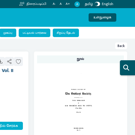
தமிழ்
English
திரைப்படிப்பி
A-
A
A+
A
உள்நுழைக
பட்டியல் பார்வை
முகப்பு
சிறப்பு தேடல்
Back
நூல்
Vol. II
ில் சேர்க்க