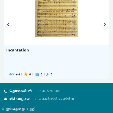
Incantation
244
|
0
|
0
|
0
தொலைபேசி
:
91-44-2220 9400
மின்னஞ்சல்
:
tva[at]tn[dot]gov[dot]in
நூலகத்தைப் பற்றி