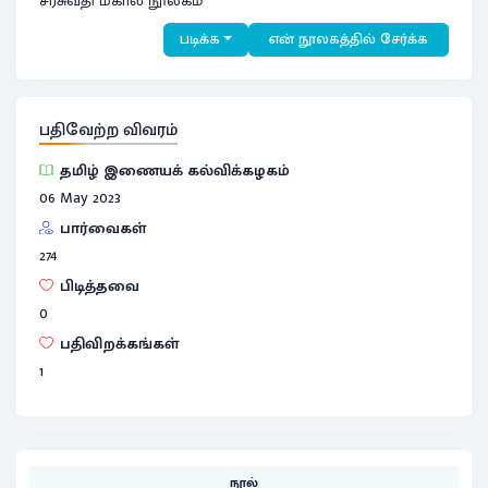
சரசுவதி மகால் நூலகம்
படிக்க
என் நூலகத்தில் சேர்க்க
பதிவேற்ற விவரம்
தமிழ் இணையக் கல்விக்கழகம்
06 May 2023
பார்வைகள்
274
பிடித்தவை
0
பதிவிறக்கங்கள்
1
நூல்