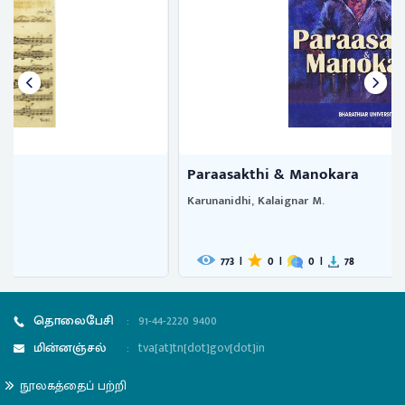
Paraasakthi & Manokara
Karunanidhi, Kalaignar M.
773
|
0
|
0
|
78
தொலைபேசி
:
91-44-2220 9400
மின்னஞ்சல்
:
tva[at]tn[dot]gov[dot]in
நூலகத்தைப் பற்றி