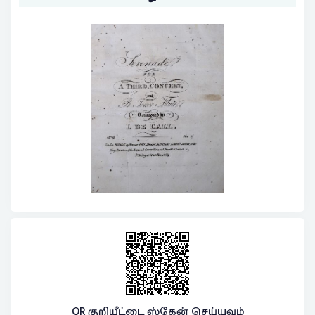
QR குறியீட்டை ஸ்கேன் செய்யவும்