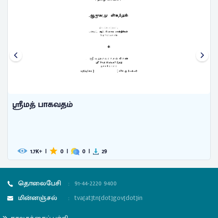
ஸ்ரீமத் பாகவதம்
1.7
|
0
|
0
|
29
K+
தொலைபேசி
:
91-44-2220 9400
மின்னஞ்சல்
:
tva[at]tn[dot]gov[dot]in