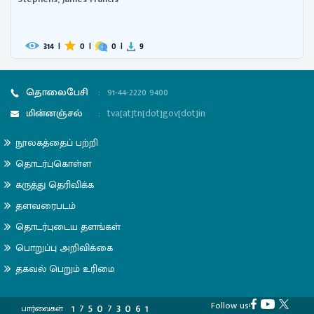
314
|
0
|
0
|
9
தொலைபேசி
:
91-44-2220 9400
மின்னஞ்சல்
:
tva[at]tn[dot]gov[dot]in
நூலகத்தைப் பற்றி
தொடர்புகொள்ள
கருத்து தெரிவிக்க
தளவரைபடம்
தொடர்புடைய தளங்கள்
பொறுப்பு அறிவிக்கை
தகவல் பெறும் உரிமை
Follow us!
1
7
5
0
7
3
0
6
1
பார்வைகள்