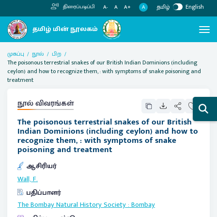
தமிழ்
English
திரைப்படிப்பி
A
A-
A
A+
முகப்பு
நூல்
பிற
The poisonous terrestrial snakes of our British Indian Dominions (including
ceylon) and how to recognize them, : with symptoms of snake poisoning and
treatment
நூல் விவரங்கள்
The poisonous terrestrial snakes of our British
Indian Dominions (including ceylon) and how to
recognize them, : with symptoms of snake
poisoning and treatment
ஆசிரியர்
Wall, F.
பதிப்பாளர்
The Bombay Natural History Society
:
Bombay