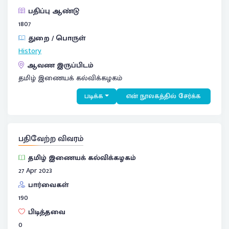
பதிப்பு ஆண்டு
1807
துறை / பொருள்
History
ஆவண இருப்பிடம்
தமிழ் இணையக் கல்விக்கழகம்
படிக்க
என் நூலகத்தில் சேர்க்க
பதிவேற்ற விவரம்
தமிழ் இணையக் கல்விக்கழகம்
27 Apr 2023
பார்வைகள்
190
பிடித்தவை
0