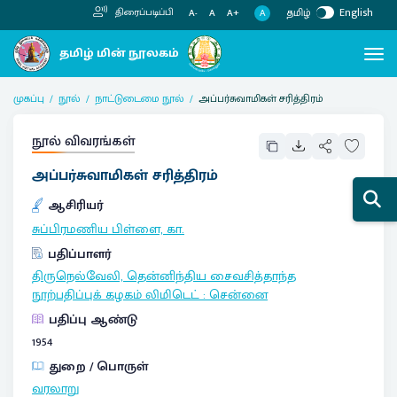
தமிழ்
English
திரைப்படிப்பி
A
A-
A
A+
முகப்பு
நூல்
நாட்டுடைமை நூல்
அப்பர்சுவாமிகள் சரித்திரம்
நூல் விவரங்கள்
அப்பர்சுவாமிகள் சரித்திரம்
ஆசிரியர்
சுப்பிரமணிய பிள்ளை, கா.
பதிப்பாளர்
திருநெல்வேலி, தென்னிந்திய சைவசித்தாந்த
நூற்பதிப்புக் கழகம் லிமிடெட்
:
சென்னை
பதிப்பு ஆண்டு
1954
துறை / பொருள்
வரலாறு