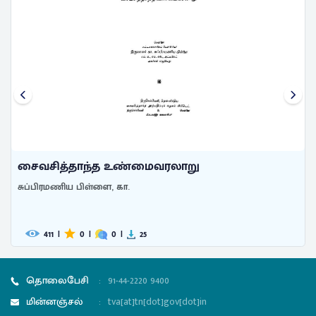
சித்தாந்த உண்மைவரலாறு
உலகப் 
ிரமணிய பிள்ளை, கா.
சுப்பிரம
411
|
0
|
0
|
25
490
தொலைபேசி
:
91-44-2220 9400
மின்னஞ்சல்
:
tva[at]tn[dot]gov[dot]in