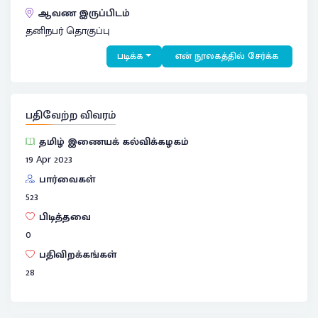
ஆவண இருப்பிடம்
தனிநபர் தொகுப்பு
படிக்க
என் நூலகத்தில் சேர்க்க
பதிவேற்ற விவரம்
தமிழ் இணையக் கல்விக்கழகம்
19 Apr 2023
பார்வைகள்
523
பிடித்தவை
0
பதிவிறக்கங்கள்
28