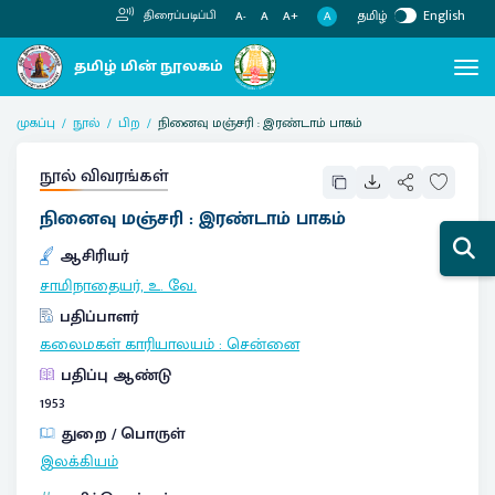
தமிழ்
English
திரைப்படிப்பி
A
A-
A
A+
முகப்பு
நூல்
பிற
நினைவு மஞ்சரி : இரண்டாம் பாகம்
நூல் விவரங்கள்
நினைவு மஞ்சரி : இரண்டாம் பாகம்
ஆசிரியர்
சாமிநாதையர், உ. வே.
பதிப்பாளர்
கலைமகள் காரியாலயம்
:
சென்னை
பதிப்பு ஆண்டு
1953
துறை / பொருள்
இலக்கியம்