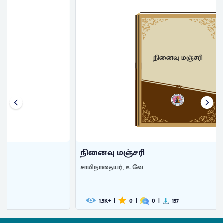
நினைவு மஞ்சரி
நினைவு மஞ்சரி
சாமிநாதையர், உ.வே.
1.5
|
0
|
0
|
157
K+