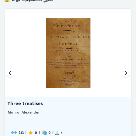
Three treatises
Monro, Alexander
343
|
0
|
0
|
4