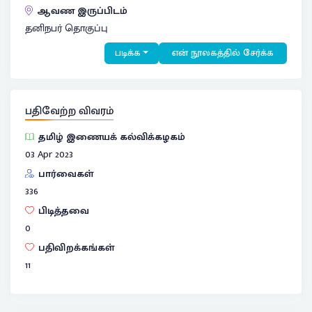
ஆவண இருப்பிடம்
தனிநபர் தொகுப்பு
படிக்க
என் நூலகத்தில் சேர்க்க
பதிவேற்ற விவரம்
தமிழ் இணையக் கல்விக்கழகம்
03 Apr 2023
பார்வைகள்
336
பிடித்தவை
0
பதிவிறக்கங்கள்
11