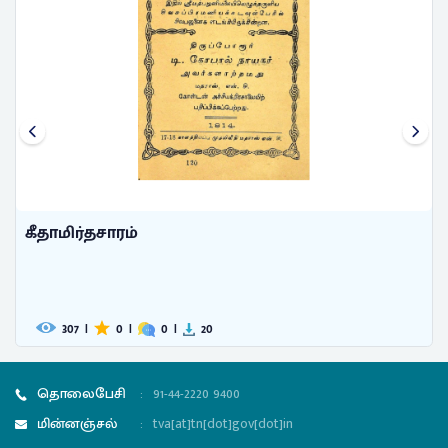
கீதாமிர்தசாரம்
307
|
0
|
0
|
20
தொலைபேசி
:
91-44-2220 9400
மின்னஞ்சல்
:
tva[at]tn[dot]gov[dot]in