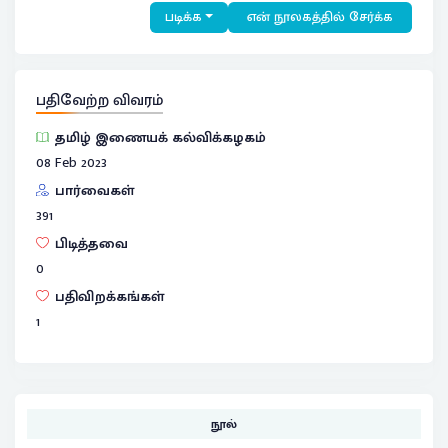
படிக்க
என் நூலகத்தில் சேர்க்க
பதிவேற்ற விவரம்
தமிழ் இணையக் கல்விக்கழகம்
08 Feb 2023
பார்வைகள்
391
பிடித்தவை
0
பதிவிறக்கங்கள்
1
நூல்