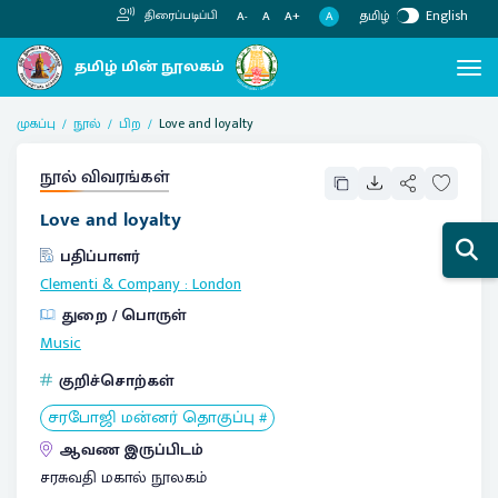
தமிழ்
English
திரைப்படிப்பி
A
A-
A
A+
முகப்பு
நூல்
பிற
Love and loyalty
நூல் விவரங்கள்
Love and loyalty
பதிப்பாளர்
Clementi & Company
:
London
துறை / பொருள்
Music
குறிச்சொற்கள்
சரபோஜி மன்னர் தொகுப்பு #
ஆவண இருப்பிடம்
சரசுவதி மகால் நூலகம்