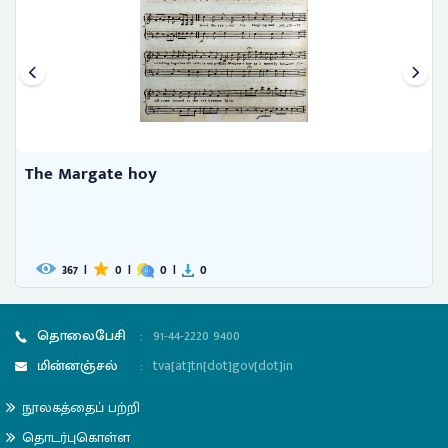
The Margate hoy
367
|
0
|
0
|
0
தொலைபேசி
:
91-44-2220 9400
மின்னஞ்சல்
:
tva[at]tn[dot]gov[dot]in
நூலகத்தைப் பற்றி
தொடர்புகொள்ள