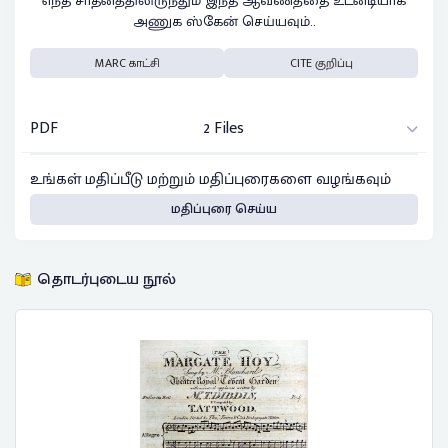
எந்த சாதனத்திலிருந்தும் இந்த ஆவணத்தை உடனடியாக
அணுக ஸ்கேன் செய்யவும்..
MARC காட்சி
CITE குறிப்பு
PDF
2 Files
உங்கள் மதிப்பீடு மற்றும் மதிப்புரைகளை வழங்கவும்
மதிப்புரை செய்ய
தொடர்புடைய நூல்