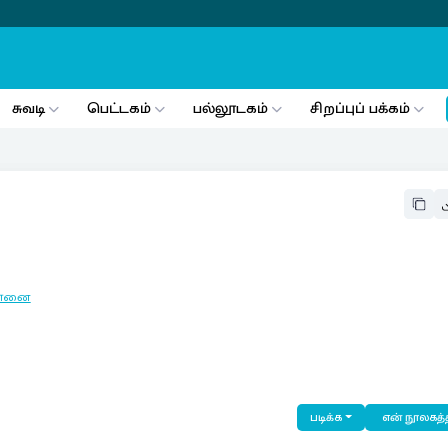
சுவடி
பெட்டகம்
பல்லூடகம்
சிறப்புப் பக்கம்
ன்னை
படிக்க
என் நூலகத்த