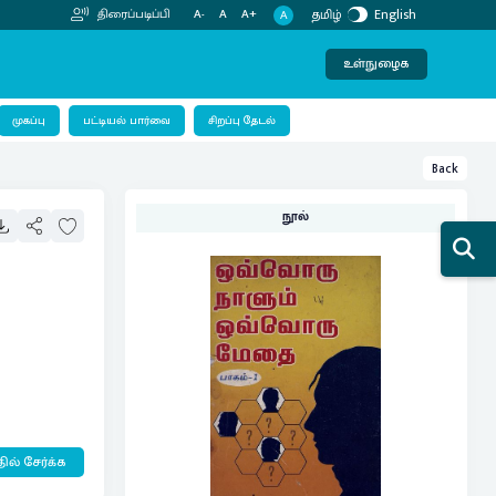
தமிழ்
English
திரைப்படிப்பி
A-
A
A+
A
உள்நுழைக
பட்டியல் பார்வை
முகப்பு
சிறப்பு தேடல்
Back
நூல்
ில் சேர்க்க