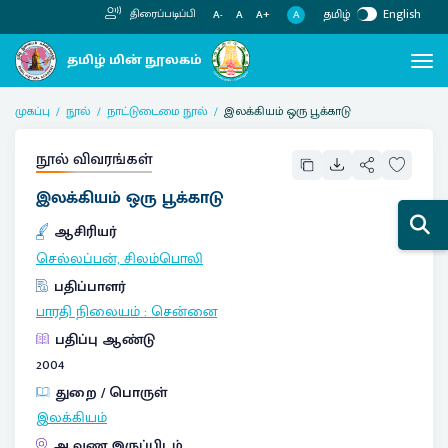
தமிழ்
English
திரைப்படிப்பி
A
A-
A
A+
முகப்பு
நூல்
நாட்டுடைமை நூல்
இலக்கியம் ஒரு பூக்காடு
நூல் விவரங்கள்
இலக்கியம் ஒரு பூக்காடு
ஆசிரியர்
செல்லப்பன், சிலம்பொலி
பதிப்பாளர்
பாரதி நிலையம்
:
சென்னை
பதிப்பு ஆண்டு
2004
துறை / பொருள்
இலக்கியம்
ஆவண இருப்பிடம்