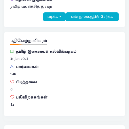
தமிழ் வளர்ச்சித் துறை
படிக்க
என் நூலகத்தில் சேர்க்க
பதிவேற்ற விவரம்
தமிழ் இணையக் கல்விக்கழகம்
31 Jan 2023
பார்வைகள்
1.4
K+
பிடித்தவை
0
பதிவிறக்கங்கள்
82