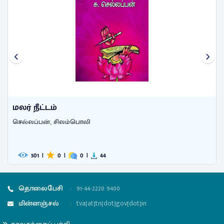
மலர் நீட்டம்
செல்லப்பன், சிலம்பொலி
501
|
0
|
0
|
44
தொலைபேசி
:
91-44-2220 9400
மின்னஞ்சல்
:
tva[at]tn[dot]gov[dot]in