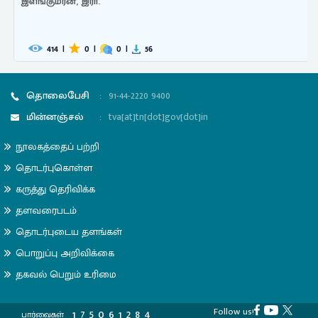
இளங்குமரன், இரா.
414
|
0
|
0
|
56
தொலைபேசி
:
91-44-2220 9400
மின்னஞ்சல்
:
tva[at]tn[dot]gov[dot]in
நூலகத்தைப் பற்றி
தொடர்புகொள்ள
கருத்து தெரிவிக்க
தளவரைபடம்
தொடர்புடைய தளங்கள்
பொறுப்பு அறிவிக்கை
தகவல் பெறும் உரிமை
Follow us!
1
7
5
0
6
1
2
8
4
பார்வைகள்