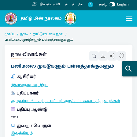
தமிழ்
English
திரைப்படிப்பி
A
A-
A
A+
முகப்பு
நூல்
நாட்டுடைமை நூல்
பனிமலை முகடுகளும் பள்ளத்தாக்குகளும்
நூல் விவரங்கள்
பனிமலை முகடுகளும் பள்ளத்தாக்குகளும்
ஆசிரியர்
இளங்குமரன், இரா.
பதிப்பாளர்
அழகம்மாள் - கந்தசாமியர் அறக்கட்டளை
:
திருவரங்கம்
பதிப்பு ஆண்டு
2012
துறை / பொருள்
இலக்கியம்