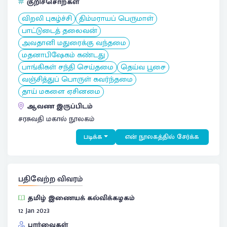
குறிச்சொற்கள்
விறலி புகழ்ச்சி
திம்மராயப் பெருமாள்
பாட்டுடைத் தலைவன்
அவதானி மதுரைக்கு வந்தமை
மதனாபிஷேகம் கண்டது
பாங்கிகள் சந்தி செய்தமை
தெய்வ பூசை
வஞ்சித்துப் பொருள் கவர்ந்தமை
தாய் மகளை ஏசினமை
ஆவண இருப்பிடம்
சரசுவதி மகால் நூலகம்
படிக்க
என் நூலகத்தில் சேர்க்க
பதிவேற்ற விவரம்
தமிழ் இணையக் கல்விக்கழகம்
12 Jan 2023
பார்வைகள்