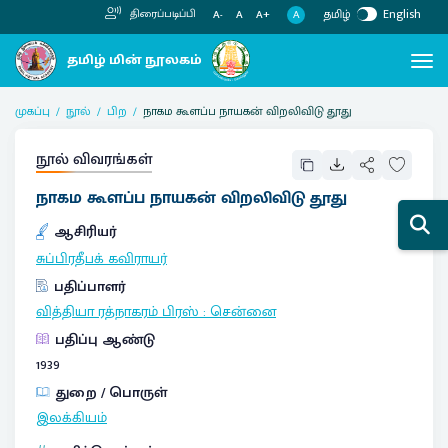
தமிழ்
English
திரைப்படிப்பி
A
A-
A
A+
முகப்பு
நூல்
பிற
நாகம கூளப்ப நாயகன் விறலிவிடு தூது
நூல் விவரங்கள்
நாகம கூளப்ப நாயகன் விறலிவிடு தூது
ஆசிரியர்
சுப்பிரதீபக் கவிராயர்
பதிப்பாளர்
வித்தியா ரத்நாகரம் பிரஸ்
:
சென்னை
பதிப்பு ஆண்டு
1939
துறை / பொருள்
இலக்கியம்