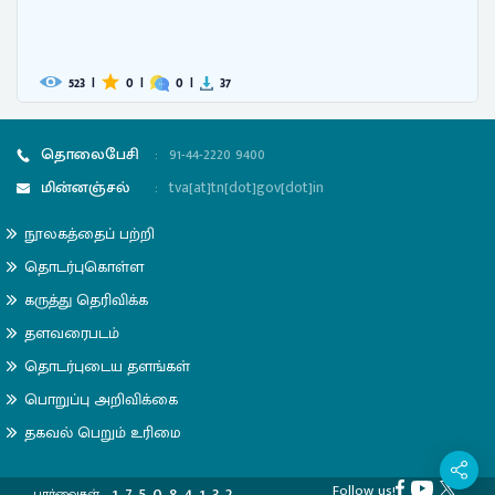
523
|
0
|
0
|
37
தொலைபேசி
:
91-44-2220 9400
மின்னஞ்சல்
:
tva[at]tn[dot]gov[dot]in
நூலகத்தைப் பற்றி
தொடர்புகொள்ள
கருத்து தெரிவிக்க
தளவரைபடம்
தொடர்புடைய தளங்கள்
பொறுப்பு அறிவிக்கை
தகவல் பெறும் உரிமை
Follow us!
1
7
5
0
8
4
1
3
2
பார்வைகள்