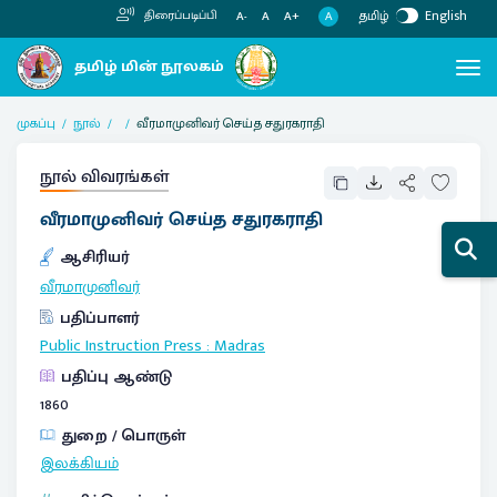
தமிழ்
English
திரைப்படிப்பி
A
A-
A
A+
முகப்பு
நூல்
வீரமாமுனிவர் செய்த சதுரகராதி
நூல் விவரங்கள்
வீரமாமுனிவர் செய்த சதுரகராதி
ஆசிரியர்
வீரமாமுனிவர்
பதிப்பாளர்
Public Instruction Press
:
Madras
பதிப்பு ஆண்டு
1860
துறை / பொருள்
இலக்கியம்