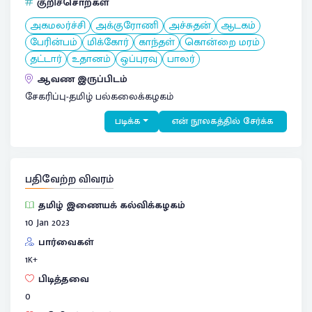
குறிச்சொற்கள்
அகமலர்ச்சி
அக்குரோணி
அச்சுதன்
ஆடகம்
பேரின்பம்
மிக்கோர்
காந்தள்
கொன்றை மரம்
தட்டார்
உதானம்
ஒப்புரவு
பாலர்
ஆவண இருப்பிடம்
சேகரிப்பு-தமிழ் பல்கலைக்கழகம்
படிக்க
என் நூலகத்தில் சேர்க்க
பதிவேற்ற விவரம்
தமிழ் இணையக் கல்விக்கழகம்
10 Jan 2023
பார்வைகள்
1
K+
பிடித்தவை
0