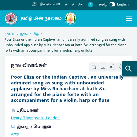
தமிழ்
English
திரைப்படிப்பி
A
A-
A
A+
முகப்பு
நூல்
பிற
Poor Eliza or the Indian Captive : an universally admired song as sung with
unbounded applause by Miss Richardson at bath &c. arranged for the piano
forte with an accompaniment for a violin, harp or flute
நூல் விவரங்கள்
Poor Eliza or the Indian Captive : an universally
admired song as sung with unbounded
applause by Miss Richardson at bath &c.
arranged for the piano forte with an
accompaniment for a violin, harp or flute
பதிப்பாளர்
Henry Thompson
:
London
துறை / பொருள்
Arts