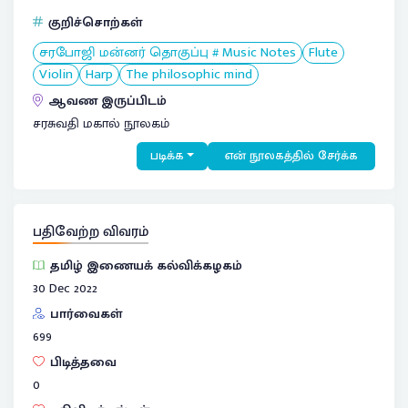
குறிச்சொற்கள்
சரபோஜி மன்னர் தொகுப்பு # Music Notes
Flute
Violin
Harp
The philosophic mind
ஆவண இருப்பிடம்
சரசுவதி மகால் நூலகம்
படிக்க
என் நூலகத்தில் சேர்க்க
பதிவேற்ற விவரம்
தமிழ் இணையக் கல்விக்கழகம்
30 Dec 2022
பார்வைகள்
699
பிடித்தவை
0