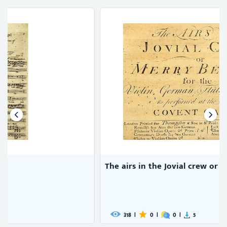
The airs in the Jovial crew or ...
318
|
0
|
0
|
5