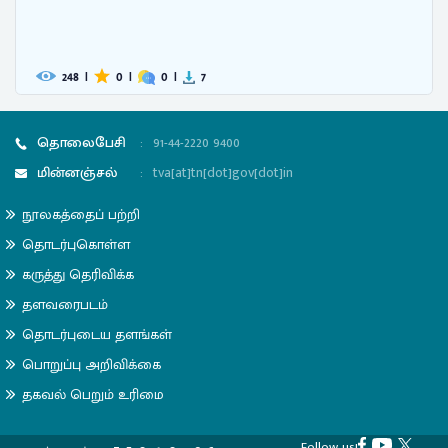
248
|
0
|
0
|
7
தொலைபேசி
:
91-44-2220 9400
மின்னஞ்சல்
:
tva[at]tn[dot]gov[dot]in
நூலகத்தைப் பற்றி
தொடர்புகொள்ள
கருத்து தெரிவிக்க
தளவரைபடம்
தொடர்புடைய தளங்கள்
பொறுப்பு அறிவிக்கை
தகவல் பெறும் உரிமை
Follow us!