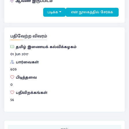
ஆவண இருப்பிடம்
படிக்க
என் நூலகத்தில் சேர்க்க
பதிவேற்ற விவரம்
தமிழ் இணையக் கல்விக்கழகம்
01 Jun 2017
பார்வைகள்
609
பிடித்தவை
0
பதிவிறக்கங்கள்
56