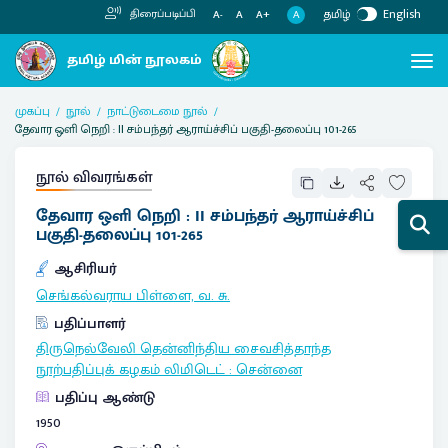
தமிழ்
English
திரைப்படிப்பி
A
A-
A
A+
முகப்பு
நூல்
நாட்டுடைமை நூல்
தேவார ஒளி நெறி : II சம்பந்தர் ஆராய்ச்சிப் பகுதி-தலைப்பு 101-265
நூல் விவரங்கள்
தேவார ஒளி நெறி : II சம்பந்தர் ஆராய்ச்சிப்
பகுதி-தலைப்பு 101-265
ஆசிரியர்
செங்கல்வராய பிள்ளை, வ. சு.
பதிப்பாளர்
திருநெல்வேலி தென்னிந்திய சைவசித்தாந்த
நூற்பதிப்புக் கழகம் லிமிடெட்
:
சென்னை
பதிப்பு ஆண்டு
1950