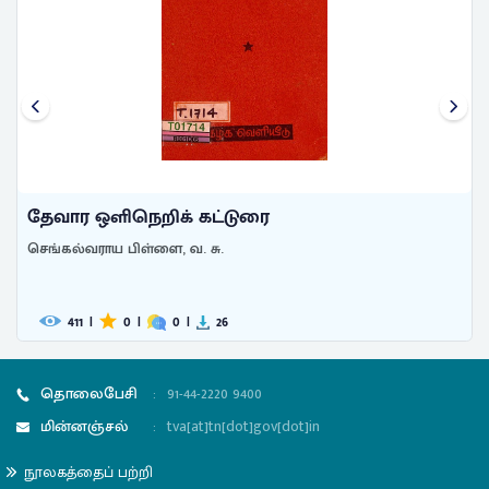
தேவார ஒளிநெறிக் கட்டுரை
செங்கல்வராய பிள்ளை, வ. சு.
411
|
0
|
0
|
26
தொலைபேசி
:
91-44-2220 9400
மின்னஞ்சல்
:
tva[at]tn[dot]gov[dot]in
நூலகத்தைப் பற்றி