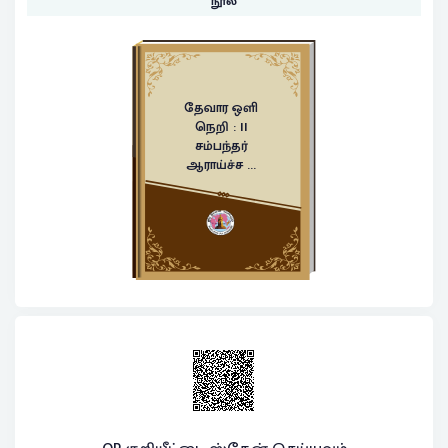
நூல்
தேவார ஒளி
நெறி : II
சம்பந்தர்
ஆராய்ச்ச ...