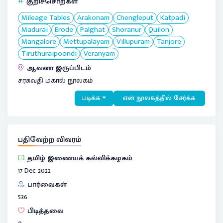
குறிச்சொற்கள்
Mileage Tables
Arakonam
Chengleput
Katpadi
Madurai
Erode
Palghat
Shoranur
Quilon
Mangalore
Mettupalayam
Villupuram
Tanjore
Tiruthuraipoondi
Veranyam
ஆவண இருப்பிடம்
சரசுவதி மகால் நூலகம்
படிக்க
என் நூலகத்தில் சேர்க்க
பதிவேற்ற விவரம்
தமிழ் இணையக் கல்விக்கழகம்
17 Dec 2022
பார்வைகள்
536
பிடித்தவை