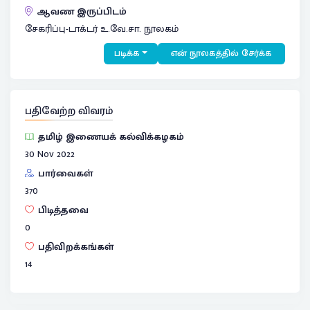
ஆவண இருப்பிடம்
சேகரிப்பு-டாக்டர் உ.வே.சா. நூலகம்
படிக்க
என் நூலகத்தில் சேர்க்க
பதிவேற்ற விவரம்
தமிழ் இணையக் கல்விக்கழகம்
30 Nov 2022
பார்வைகள்
370
பிடித்தவை
0
பதிவிறக்கங்கள்
14