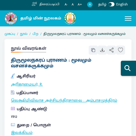
தமிழ்
English
திரைப்படிப்பி
A
A-
A
A+
முகப்பு
நூல்
பிற
திருமூலநகரப் புராணம் : மூலமும் வசனச்சுருக்கமும்
நூல் விவரங்கள்
திருமூலநகரப் புராணம் : மூலமும்
வசனச்சுருக்கமும்
ஆசிரியர்
அரிகரமையர், R.
பதிப்பாளர்
லெக்ஷிமிவிலாச அச்சியந்திரசாலை
:
அம்பாசமுத்திரம்
பதிப்பு ஆண்டு
1912
துறை / பொருள்
இலக்கியம்