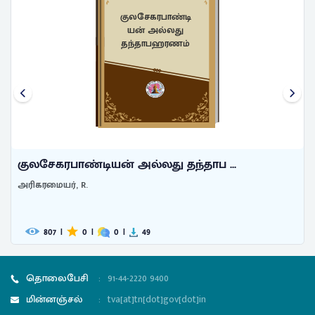
குலசேகரபாண்டி
யன் அல்லது
தந்தாபஹரணம்
குலசேகரபாண்டியன் அல்லது தந்தாப ...
அரிகரமையர், R.
807
|
0
|
0
|
49
தொலைபேசி
:
91-44-2220 9400
மின்னஞ்சல்
:
tva[at]tn[dot]gov[dot]in