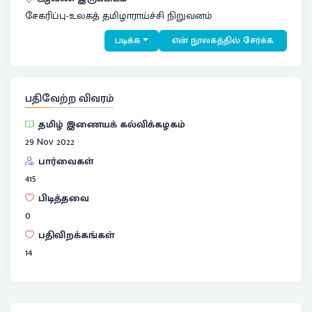
சேகரிப்பு-உலகத் தமிழாராய்ச்சி நிறுவனம்
படிக்க
என் நூலகத்தில் சேர்க்க
பதிவேற்ற விவரம்
தமிழ் இணையக் கல்விக்கழகம்
29 Nov 2022
பார்வைகள்
415
பிடித்தவை
0
பதிவிறக்கங்கள்
14