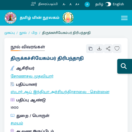
தமிழ்
English
திரைப்படிப்பி
A
A-
A
A+
முகப்பு
நூல்
பிற
திருக்கச்சியேகம்பர் திரிபந்தாதி
நூல் விவரங்கள்
திருக்கச்சியேகம்பர் திரிபந்தாதி
ஆசிரியர்
சோணாசல முதலியார்
பதிப்பாளர்
ஸ்டார் ஆப் இந்தியா அச்சியந்திரசாலை
:
சென்னை
பதிப்பு ஆண்டு
1900
துறை / பொருள்
சமயம்
ஆவண இருப்பிடம்