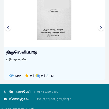
திருவெளிப்பாடு
மரியதாசு, செ.
1.2
|
0
|
0
|
83
K+
தொலைபேசி
:
91-44-2220 9400
மின்னஞ்சல்
:
tva[at]tn[dot]gov[dot]in