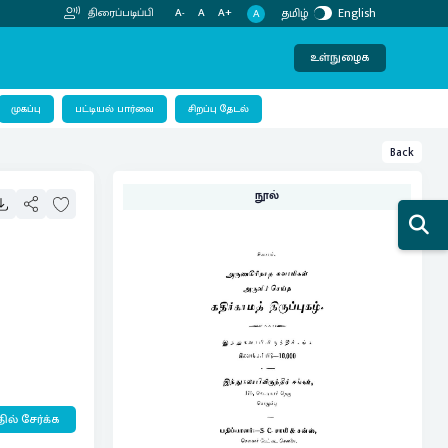
தமிழ்
English
திரைப்படிப்பி
A-
A
A+
A
உள்நுழைக
பட்டியல் பார்வை
முகப்பு
சிறப்பு தேடல்
Back
நூல்
ில் சேர்க்க