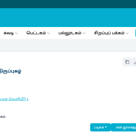
சுவடி
பெட்டகம்
பல்லூடகம்
சிறப்புப் பக்கம்
ருப்புகழ்
இலவச வெளியீடு
5
லகம்
படிக்க
என் நூலகத்த