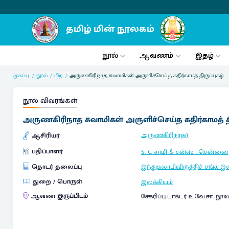
நூல்
ஆவணம்
இதழ்
முகப்பு
நூல்
பிற
அருணகிரிநாத சுவாமிகள் அருளிச்செய்த கதிர்காமத் திருப்புகழ்
நூல் விவரங்கள்
அருணகிரிநாத சுவாமிகள் அருளிச்செய்த கதிர்காமத் தி
அருணகிரிநாதர்
ஆசிரியர்
பதிப்பாளர்
S. C. சாமி & சன்ஸ்
:
சென்னை
தொடர் தலைப்பு
இந்துகலாபிவிருத்திச் சங்க 
துறை / பொருள்
இலக்கியம்
ஆவண இருப்பிடம்
சேகரிப்பு-டாக்டர் உ.வே.சா. நூ