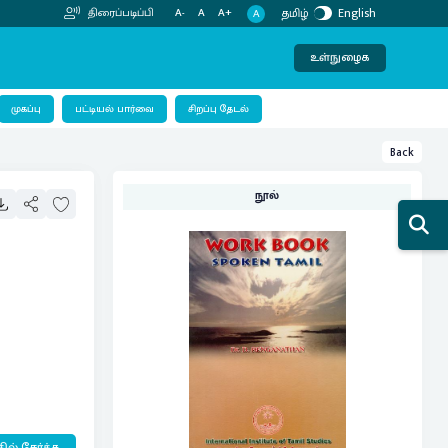
தமிழ்
English
திரைப்படிப்பி
A-
A
A+
A
உள்நுழைக
பட்டியல் பார்வை
முகப்பு
சிறப்பு தேடல்
Back
நூல்
ில் சேர்க்க