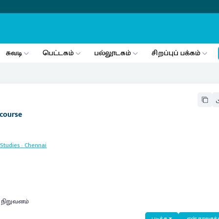
சுவடி
பெட்டகம்
பல்லூடகம்
சிறப்புப் பக்கம்
 course
 Studies
:
Chennai
ி நிறுவனம்
படிக்க
என் நூலகத்த