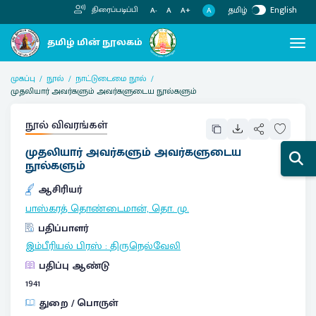
தமிழ்
English
திரைப்படிப்பி
A
A-
A
A+
முகப்பு
நூல்
நாட்டுடைமை நூல்
முதலியார் அவர்களும் அவர்களுடைய நூல்களும்
நூல் விவரங்கள்
முதலியார் அவர்களும் அவர்களுடைய
நூல்களும்
ஆசிரியர்
பாஸ்கரத் தொண்டைமான், தொ. மு.
பதிப்பாளர்
இம்பீரியல் பிரஸ்
:
திருநெல்வேலி
பதிப்பு ஆண்டு
1941
துறை / பொருள்