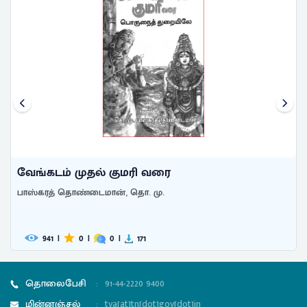
வேங்கடம் முதல் குமரி வரை
பாஸ்கரத் தொண்டைமான், தொ. மு.
1
|
0
|
0
|
140
K+
தொலைபேசி
:
91-44-2220 9400
மின்னஞ்சல்
:
tva[at]tn[dot]gov[dot]in