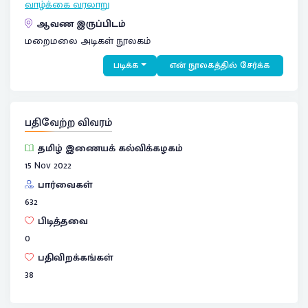
வாழ்க்கை வரலாறு
ஆவண இருப்பிடம்
மறைமலை அடிகள் நூலகம்
படிக்க
என் நூலகத்தில் சேர்க்க
பதிவேற்ற விவரம்
தமிழ் இணையக் கல்விக்கழகம்
15 Nov 2022
பார்வைகள்
632
பிடித்தவை
0
பதிவிறக்கங்கள்
38