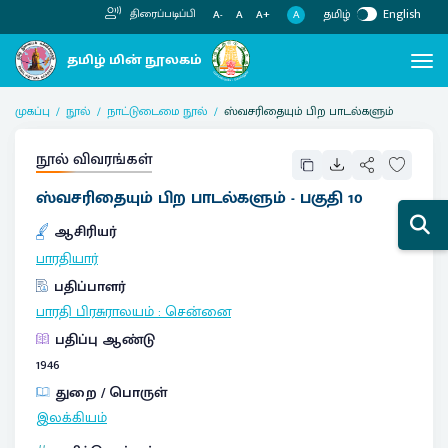
தமிழ்
English
திரைப்படிப்பி
A
A-
A
A+
முகப்பு
நூல்
நாட்டுடைமை நூல்
ஸ்வசரிதையும் பிற பாடல்களும்
நூல் விவரங்கள்
ஸ்வசரிதையும் பிற பாடல்களும் - பகுதி 10
ஆசிரியர்
பாரதியார்
பதிப்பாளர்
பாரதி பிரசுராலயம்
:
சென்னை
பதிப்பு ஆண்டு
1946
துறை / பொருள்
இலக்கியம்