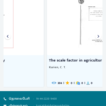
The scale factor in agricultur ...
Kurien, C. T.
304
|
0
|
0
|
0
தொலைபேசி
:
91-44-2220 9400
மின்னஞ்சல்
:
tva[at]tn[dot]gov[dot]in