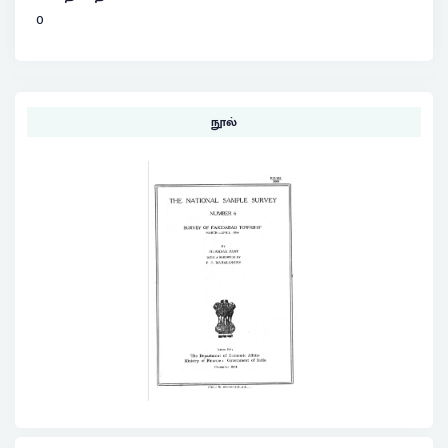
0
நூல்