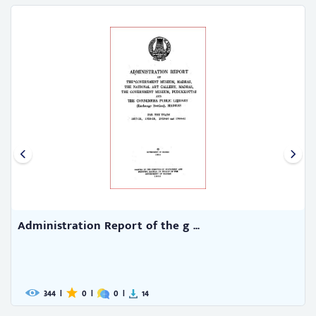
Administration Report of the g ...
344
|
0
|
0
|
14