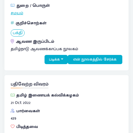
துறை / பொருள்
சமயம்
குறிச்சொற்கள்
பக்தி
ஆவண இருப்பிடம்
தமிழ்நாடு ஆவணக்காப்பக நூலகம்
படிக்க
என் நூலகத்தில் சேர்க்க
பதிவேற்ற விவரம்
தமிழ் இணையக் கல்விக்கழகம்
21 Oct 2022
பார்வைகள்
439
பிடித்தவை