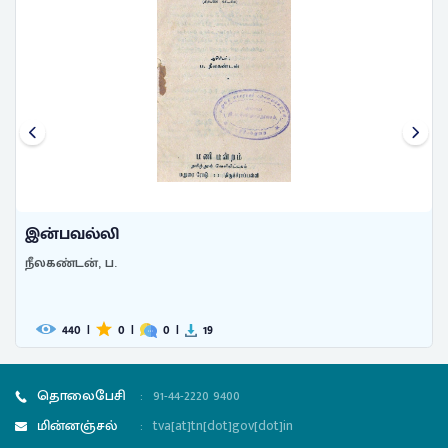
இருளின் வலிமை
லியோ டால்ஸ்டாய்
585
|
0
|
0
|
76
தொலைபேசி
:
91-44-2220 9400
மின்னஞ்சல்
:
tva[at]tn[dot]gov[dot]in