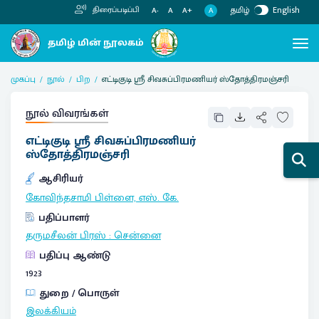
தமிழ்
English
திரைப்படிப்பி
A
A-
A
A+
முகப்பு
நூல்
பிற
எட்டிகுடி ஸ்ரீ சிவசுப்பிரமணியர் ஸ்தோத்திரமஞ்சரி
நூல் விவரங்கள்
எட்டிகுடி ஸ்ரீ சிவசுப்பிரமணியர்
ஸ்தோத்திரமஞ்சரி
ஆசிரியர்
கோவிந்தசாமி பிள்ளை, எஸ். கே.
பதிப்பாளர்
தருமசீலன் பிரஸ்
:
சென்னை
பதிப்பு ஆண்டு
1923
துறை / பொருள்
இலக்கியம்