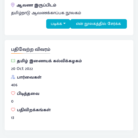
ஆவண இருப்பிடம்
தமிழ்நாடு ஆவணக்காப்பக நூலகம்
படிக்க
என் நூலகத்தில் சேர்க்க
பதிவேற்ற விவரம்
தமிழ் இணையக் கல்விக்கழகம்
20 Oct 2022
பார்வைகள்
406
பிடித்தவை
0
பதிவிறக்கங்கள்
13