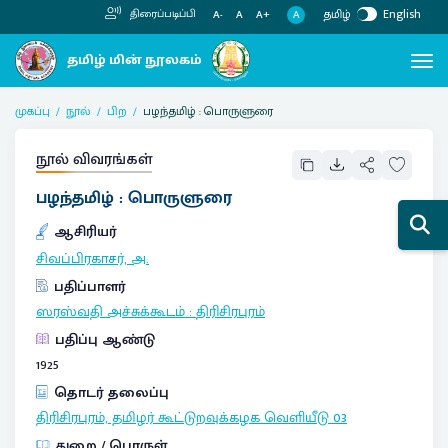
தமிழ்
English
திரைப்படிப்பி
A
A-
A
A+
முகப்பு
நூல்
பிற
பழந்தமிழ் : பொருளுரை
நூல் விவரங்கள்
பழந்தமிழ் : பொருளுரை
ஆசிரியர்
சிவப்பிரகாசர், அ.
பதிப்பாளர்
ஸரஸ்வதி அச்சுக்கூடம்
:
திரிசிரபுரம்
பதிப்பு ஆண்டு
1925
தொடர் தலைப்பு
திரிசிரபுரம், தமிழர் கூட்டுறவுக்கழக வெளியீடு
03
துறை / பொருள்