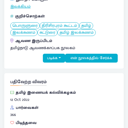
இலக்கியம்
குறிச்சொற்கள்
பொருளுரை
திரிசிரபுரம் கூட்டம்
தமிழ்
இலக்கணம்
கட்டுரை
தமிழ் இலக்கணம்
ஆவண இருப்பிடம்
தமிழ்நாடு ஆவணக்காப்பக நூலகம்
படிக்க
என் நூலகத்தில் சேர்க்க
பதிவேற்ற விவரம்
தமிழ் இணையக் கல்விக்கழகம்
12 Oct 2022
பார்வைகள்
366
பிடித்தவை