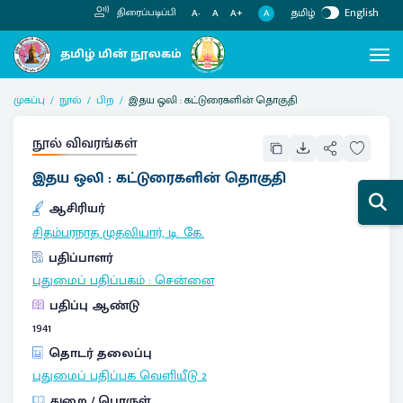
தமிழ்
English
திரைப்படிப்பி
A
A-
A
A+
முகப்பு
நூல்
பிற
இதய ஒலி : கட்டுரைகளின் தொகுதி
நூல் விவரங்கள்
இதய ஒலி : கட்டுரைகளின் தொகுதி
ஆசிரியர்
சிதம்பரநாத முதலியார், டி. கே.
பதிப்பாளர்
புதுமைப் பதிப்பகம்
:
சென்னை
பதிப்பு ஆண்டு
1941
தொடர் தலைப்பு
புதுமைப் பதிப்பக வெளியீடு
2
துறை / பொருள்