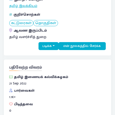
தமிழ் இலக்கியம்
குறிச்சொற்கள்
கட்டுரைகள்
தொகுதிகள்
ஆவண இருப்பிடம்
தமிழ் வளர்ச்சித் துறை
படிக்க
என் நூலகத்தில் சேர்க்க
பதிவேற்ற விவரம்
தமிழ் இணையக் கல்விக்கழகம்
21 Sep 2022
பார்வைகள்
1.1
K+
பிடித்தவை
0