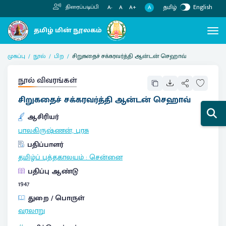
தமிழ்
English
திரைப்படிப்பி
A
A-
A
A+
முகப்பு
நூல்
பிற
சிறுகதைச் சக்கரவர்த்தி ஆன்டன் செஹாவ்
நூல் விவரங்கள்
சிறுகதைச் சக்கரவர்த்தி ஆன்டன் செஹாவ்
ஆசிரியர்
பாலகிருஷ்ணன், புரசு
பதிப்பாளர்
தமிழ்ப் புத்தகாலயம்
:
சென்னை
பதிப்பு ஆண்டு
1947
துறை / பொருள்
வரலாறு