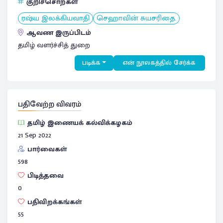
குறிச்சொற்கள்
ரஷ்ய இலக்கியவாதி
செஹாவின் சுயசரிதை.
ஆவண இருப்பிடம்
தமிழ் வளர்ச்சித் துறை
படிக்க
என் நூலகத்தில் சேர்க்க
பதிவேற்ற விவரம்
தமிழ் இணையக் கல்விக்கழகம்
21 Sep 2022
பார்வைகள்
598
பிடித்தவை
0
பதிவிறக்கங்கள்
55