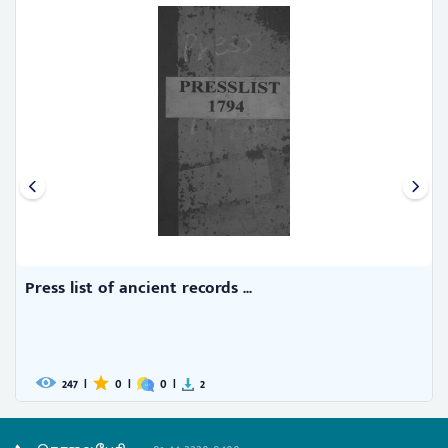
 list of ancient records ...
Press li
247
|
0
|
0
|
2
220