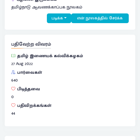
தமிழ்நாடு ஆவணக்காப்பக நூலகம்
படிக்க
என் நூலகத்தில் சேர்க்க
பதிவேற்ற விவரம்
தமிழ் இணையக் கல்விக்கழகம்
27 Aug 2022
பார்வைகள்
640
பிடித்தவை
0
பதிவிறக்கங்கள்
44