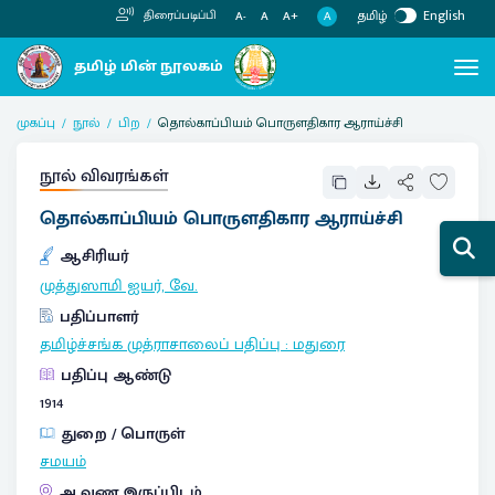
தமிழ்
English
திரைப்படிப்பி
A
A-
A
A+
முகப்பு
நூல்
பிற
தொல்காப்பியம் பொருளதிகார ஆராய்ச்சி
நூல் விவரங்கள்
தொல்காப்பியம் பொருளதிகார ஆராய்ச்சி
ஆசிரியர்
முத்துஸாமி ஐயர், வே.
பதிப்பாளர்
தமிழ்ச்சங்க முத்ராசாலைப் பதிப்பு
:
மதுரை
பதிப்பு ஆண்டு
1914
துறை / பொருள்
சமயம்
ஆவண இருப்பிடம்