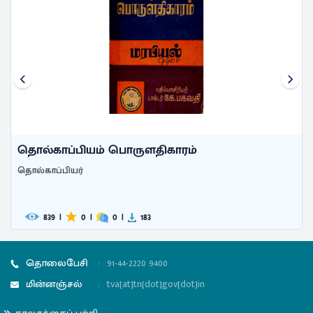
தொல்காப்பியம்
பொருளதிகாரம்
தொல்காப்பியம் பொருளதிகாரம்
1.8
|
0
|
0
|
161
K+
தொலைபேசி
:
91-44-2220 9400
மின்னஞ்சல்
:
tva[at]tn[dot]gov[dot]in